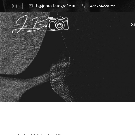
jb@jobra-fotografie.at
+436764228256
S