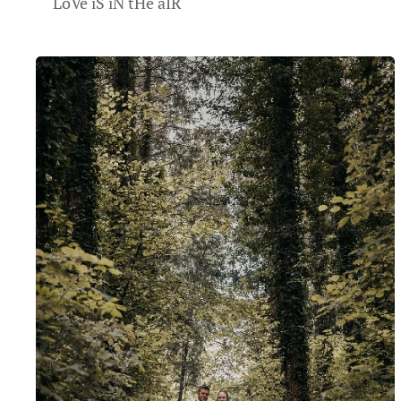
LoVe iS iN tHe aIR