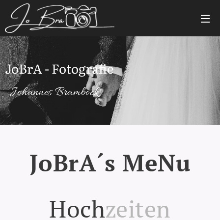
JoBrA - Fotografie
Johannes Bramböck
JoBrA´s MeNu
Hoch
zeiten